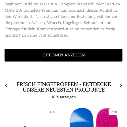
Beginner," "Add-on Make It A Complete Standard" oder "Add-on
Make It A Complete Premium" und lege auch diesen Artikel in
den Warenkorb. Nach abgeschlossener Bestellung wählen wir
die passenden Achsen, Wheels, Kugellager, Schrauben und
Griptape für dein Komplettboard aus und versenden es fertig
montiert an deine Wunschadresse.
OPTIONEN ANZEIGEN
FRISCH EINGETROFFEN - ENTDECKE
UNSERE NEUESTEN PRODUKTE
Alle anzeigen
Neu
Neu