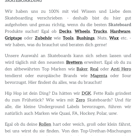
SKATEBOARDING
Wir haben uns zu 100% mit viel Wissen und Liebe dem
Skateboarding verschrieben - deshalb bist du hier gut
aufgehoben und genau richtig, wenn du die besten
Skateboard
Produkte suchst! Egal ob
Decks
,
Wheels
,
Trucks
,
Hardware
,
Griptape
oder
Zubehör
wie
Tools
,
Bushings
, Nuts,
Wax
etc. -
wir haben, was du brauchst und beraten dich gerne!
Unsere Auswahl an Skateboards kann sich sehen lassen und
wird täglich mit den neuesten
Brettern
erweitert. Egal ob du zu
den altbewährten Top Marken wie
Baker
,
Real
oder
Anti Hero
tendierst oder europäische Brands wie
Magenta
oder Sour
bevorzugst. Hier findest du alles, was du brauchst!
Hip Hop ist dein Ding? Da hätten wir
DGK
. Fette Rails grindest
du zum Frühstück? Wie wärs mit
Zero
Skateboards? Und für
alle, die kleine Underground Labels bevorzugen, führen wir
natürlich auch Marken wie Quasi, FA, Hockey, Polar, usw.
Egal ob du deine
Rollen
hart oder weich, groß oder klein fährst,
bei uns wirst du sie finden. Von den Top-Urethan-Mischungen