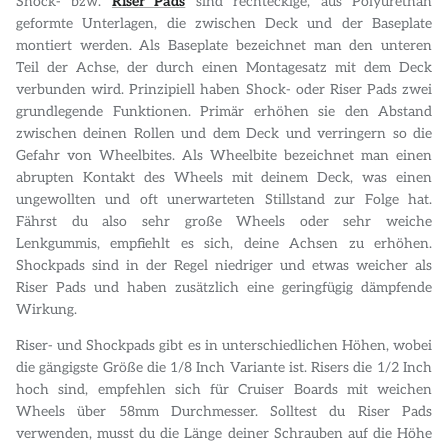
Shock- bzw.
Riser Pads
sind rechteckige, aus Polyurethan
geformte Unterlagen, die zwischen Deck und der Baseplate
montiert werden. Als Baseplate bezeichnet man den unteren
Teil der Achse, der durch einen Montagesatz mit dem Deck
verbunden wird. Prinzipiell haben Shock- oder Riser Pads zwei
grundlegende Funktionen. Primär erhöhen sie den Abstand
zwischen deinen Rollen und dem Deck und verringern so die
Gefahr von Wheelbites. Als Wheelbite bezeichnet man einen
abrupten Kontakt des Wheels mit deinem Deck, was einen
ungewollten und oft unerwarteten Stillstand zur Folge hat.
Fährst du also sehr große Wheels oder sehr weiche
Lenkgummis, empfiehlt es sich, deine Achsen zu erhöhen.
Shockpads sind in der Regel niedriger und etwas weicher als
Riser Pads und haben zusätzlich eine geringfügig dämpfende
Wirkung.
Riser- und Shockpads gibt es in unterschiedlichen Höhen, wobei
die gängigste Größe die 1/8 Inch Variante ist. Risers die 1/2 Inch
hoch sind, empfehlen sich für Cruiser Boards mit weichen
Wheels über 58mm Durchmesser. Solltest du Riser Pads
verwenden, musst du die Länge deiner Schrauben auf die Höhe