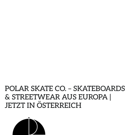
POLOS
STICKER
DIVERSE ACCESSORIES
POLAR SKATE CO. – SKATEBOARDS
& STREETWEAR AUS EUROPA |
JETZT IN ÖSTERREICH