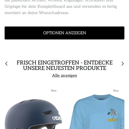
die passenden Achsen, Wheels, Kugellager, Schrauben und
Griptape für dein Komplettboard aus und versenden es fertig
montiert an deine Wunschadresse.
OPTIONEN ANZEIGEN
FRISCH EINGETROFFEN - ENTDECKE
UNSERE NEUESTEN PRODUKTE
Alle anzeigen
Neu
Neu