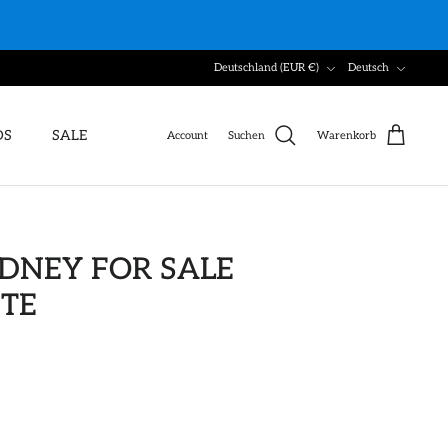
Währung
Sprache
Deutschland (EUR €)
Deutsch
DS
SALE
Account
Suchen
Warenkorb
IDNEY FOR SALE
ITE