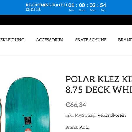
01
:
00
:
02
:
53
RE-OPENING RAFFLE
ENDS IN:
Days
Hours
Mins
Secs
BEKLEIDUNG
ACCESSORIES
SKATE SCHUHE
BRAN
POLAR KLEZ K
8.75 DECK WH
€66,34
inkl. MwSt. zzgl.
Versandkosten
Brand:
Polar