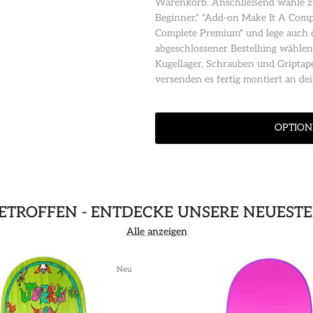
Warenkorb. Anschließend wähle z
Beginner," "Add-on Make It A Comp
Complete Premium" und lege auch 
abgeschlossener Bestellung wählen
Kugellager, Schrauben und Griptap
versenden es fertig montiert an d
OPTION
GETROFFEN - ENTDECKE UNSERE NEUEST
Alle anzeigen
Neu