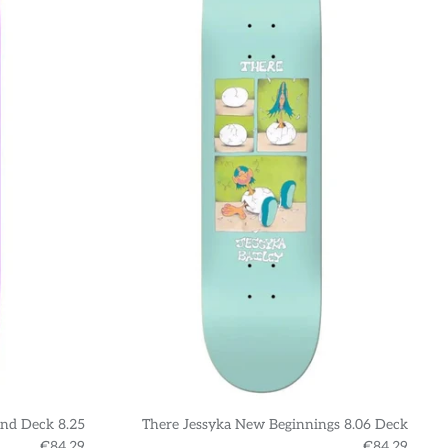
nd Deck 8.25
There Jessyka New Beginnings 8.06 Deck
€84,29
€84,29