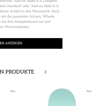
wischen "Add-on Make It A Complete
lete Standard" oder "Add-on Make It A
diesen Artikel in den Warenkorb. Nach
 wir die passenden Achsen, Wheels,
e für dein Komplettboard aus und
eine Wunschadresse.
EN ANZEIGEN
EN PRODUKTE
Neu
Neu