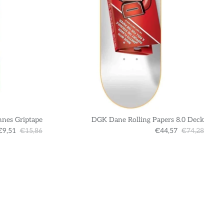
nnes Griptape
DGK Dane Rolling Papers 8.0 Deck
€9,51
€15,86
€44,57
€74,28