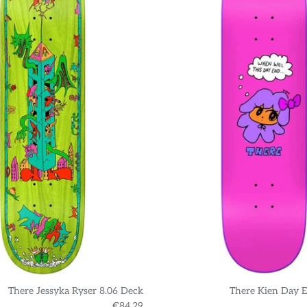
There Jessyka Ryser 8.06 Deck
There Kien Day E
€84,29