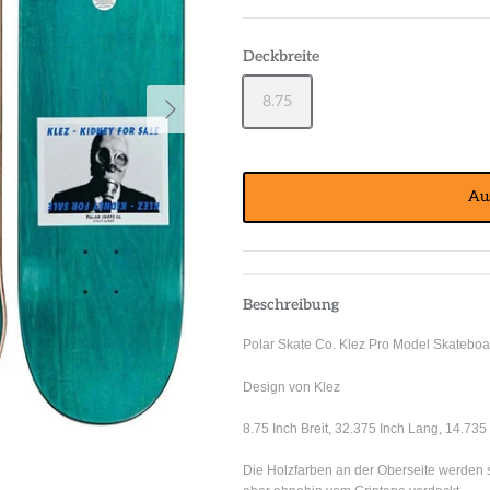
Deckbreite
8.75
Au
Beschreibung
Polar Skate Co. Klez Pro Model Skatebo
Design von Klez
8.75 Inch Breit, 32.375 Inch Lang, 14.735
Die Holzfarben an der Oberseite werden s