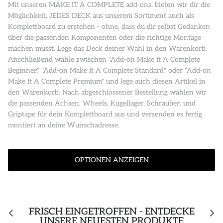
Mit unseren MAKE IT A COMPLETE add-ons, bieten wir dir die
Möglichkeit, JEDES DECK aus unserem Sortiment auch als
Komplettboard zu erstehen - ohne, dass du dir selbst Gedanken
über die passenden Komponenten oder die richtige Montage
machen musst. Lege das Deck deiner Wahl in den Warenkorb.
Anschließend wähle zwischen "Add-on Make It A Complete
Beginner," "Add-on Make It A Complete Standard" oder "Add-on
Make It A Complete Premium" und lege auch diesen Artikel in
den Warenkorb. Nach abgeschlossener Bestellung wählen wir
die passenden Achsen, Wheels, Kugellager, Schrauben und
Griptape für dein Komplettboard aus und versenden es fertig
montiert an deine Wunschadresse.
OPTIONEN ANZEIGEN
FRISCH EINGETROFFEN - ENTDECKE
UNSERE NEUESTEN PRODUKTE