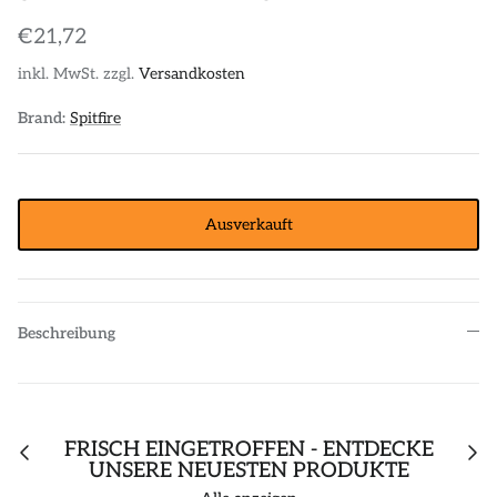
POLOS
STICKER
€21,72
inkl. MwSt. zzgl.
Versandkosten
DIVERSE ACCESSORIES
Brand:
Spitfire
Ausverkauft
Beschreibung
FRISCH EINGETROFFEN - ENTDECKE
UNSERE NEUESTEN PRODUKTE