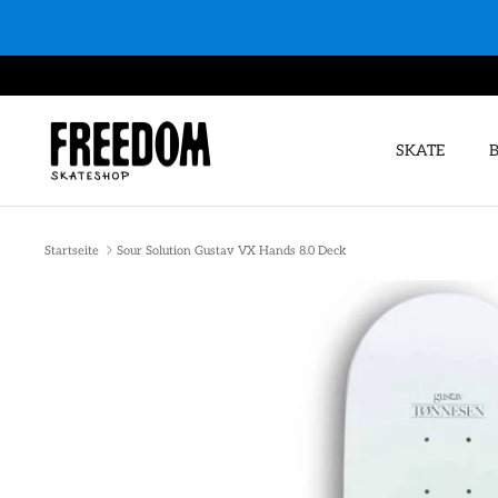
Direkt
zum
Inhalt
SKATE
Startseite
Sour Solution Gustav VX Hands 8.0 Deck