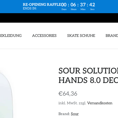
00
:
06
:
37
:
41
RE-OPENING RAFFLE
ENDS IN:
Days
Hours
Mins
Secs
BEKLEIDUNG
ACCESSORIES
SKATE SCHUHE
BRAN
SOUR SOLUTIO
HANDS 8.0 DE
€64,36
inkl. MwSt. zzgl.
Versandkosten
Brand:
Sour