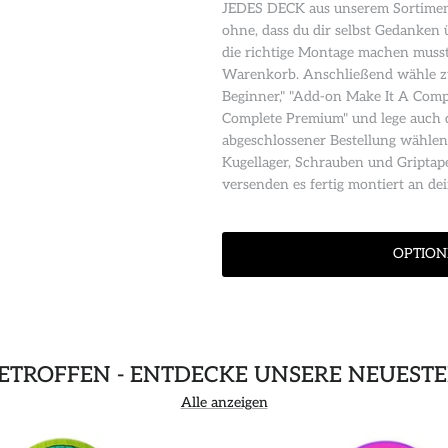
JEDES DECK aus unserem Sortiment
ohne, dass du dir selbst Gedanke
die richtige Montage machen musst
Warenkorb. Anschließend wähle z
Beginner," "Add-on Make It A Comp
Complete Premium" und lege auch 
abgeschlossener Bestellung wählen
Kugellager, Schrauben und Griptap
versenden es fertig montiert an d
OPTION
GETROFFEN - ENTDECKE UNSERE NEUEST
Alle anzeigen