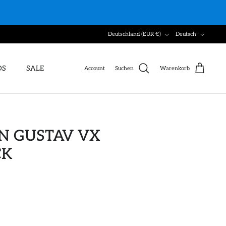
Währung
Sprache
Deutschland (EUR €)
Deutsch
DS
SALE
Account
Suchen
Warenkorb
N GUSTAV VX
CK