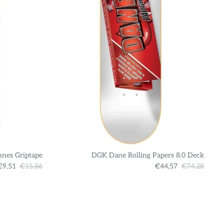
nnes Griptape
DGK Dane Rolling Papers 8.0 Deck
€9,51
€15,86
€44,57
€74,28