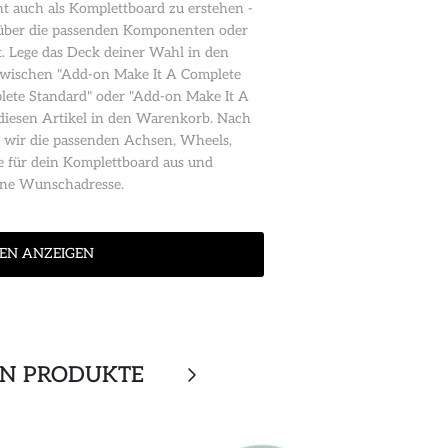
 auch als Komplettboard zu erstehen -
n über die passenden Komponenten oder
. Lege das Deck deiner Wahl in den
wischen "Add-on Make It A Complete
lete Standard" oder "Add-on Make It A
diesen Artikel in den Warenkorb. Nach
 wir die passenden Achsen, Wheels,
e für dein Komplettboard aus und
eine Wunschadresse.
EN ANZEIGEN
EN PRODUKTE