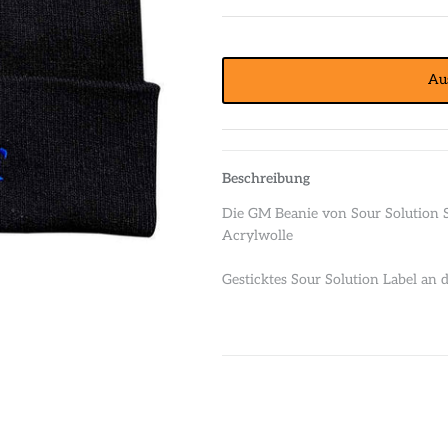
Au
Beschreibung
Die GM Beanie von Sour Solution Sk
Acrylwolle
Gesticktes Sour Solution Label an