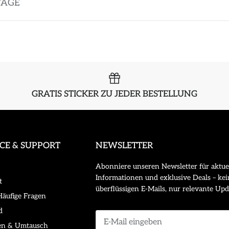
TAGE
GRATIS STICKER ZU JEDER BESTELLUNG
ICE & SUPPORT
NEWSLETTER
Abonniere unseren Newsletter für aktue
Informationen und exklusive Deals – kei
t
überflüssigen E-Mails, nur relevante Upd
äufige Fragen
d
en & Umtausch