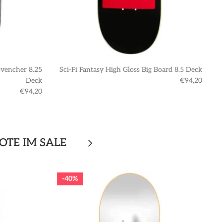
ovencher 8.25
Sci-Fi Fantasy High Gloss Big Board 8.5 Deck
S
Deck
€94,20
€94,20
OTE IM SALE
40%