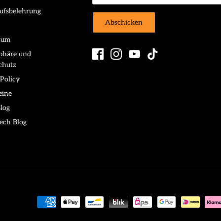
ufsbelehrung
Abschicken
sum
sphäre und
chutz
Policy
eine
log
ech Blog