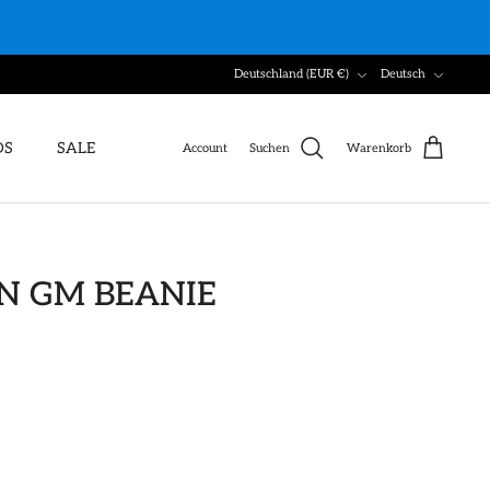
Währung
Sprache
Deutschland (EUR €)
Deutsch
DS
SALE
Account
Suchen
Warenkorb
N GM BEANIE