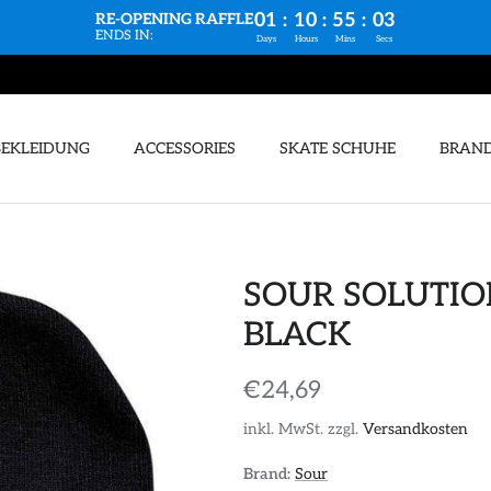
01
:
10
:
55
:
03
RE-OPENING RAFFLE
ENDS IN:
Days
Hours
Mins
Secs
BEKLEIDUNG
ACCESSORIES
SKATE SCHUHE
BRAN
SOUR SOLUTIO
BLACK
€24,69
inkl. MwSt. zzgl.
Versandkosten
Brand:
Sour