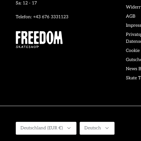
Sa: 12 - 17
Widerr
AGB
Telefon: +43 676 3331123
Impres
Privat
Datens
Cookie 
Gutsch
News B
Skate T
Währung
Sprache
Deutschland (EUR €)
Deutsch