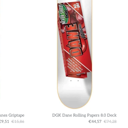
nnes Griptape
DGK Dane Rolling Papers 8.0 Deck
€9,51
€15,86
€44,57
€74,28