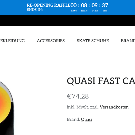
00
:
08
:
09
:
36
RE-OPENING RAFFLE
ENDS IN:
Days
Hours
Mins
Secs
BEKLEIDUNG
ACCESSORIES
SKATE SCHUHE
BRAN
QUASI FAST CA
€74,28
inkl. MwSt. zzgl.
Versandkosten
Brand:
Quasi