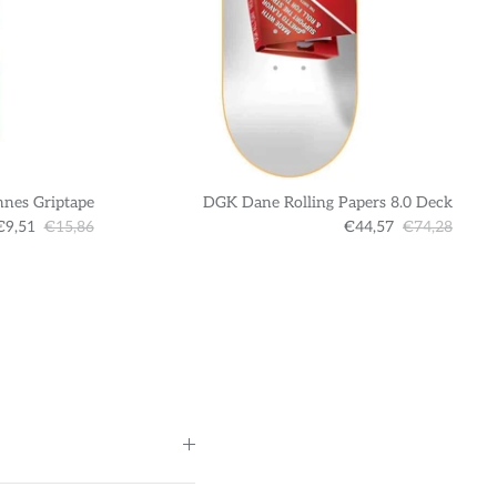
nnes Griptape
DGK Dane Rolling Papers 8.0 Deck
€9,51
€15,86
€44,57
€74,28