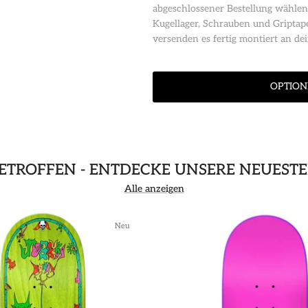
abgeschlossener Bestellung wählen
Kugellager, Schrauben und Griptap
versenden es fertig montiert an d
OPTION
GETROFFEN - ENTDECKE UNSERE NEUEST
Alle anzeigen
Neu