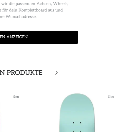
 wir die passenden Achsen, Wheels,
e für dein Komplettboard aus und
eine Wunschadresse.
EN ANZEIGEN
EN PRODUKTE
Neu
Neu