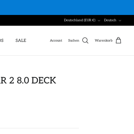
Währung
Sprache
Deutschland (EUR €)
Deutsch
DS
SALE
Account
Suchen
Warenkorb
R 2 8.0 DECK