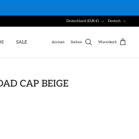
Währung
Sprache
Deutschland (EUR €)
Deutsch
DS
SALE
Account
Suchen
Warenkorb
AD CAP BEIGE