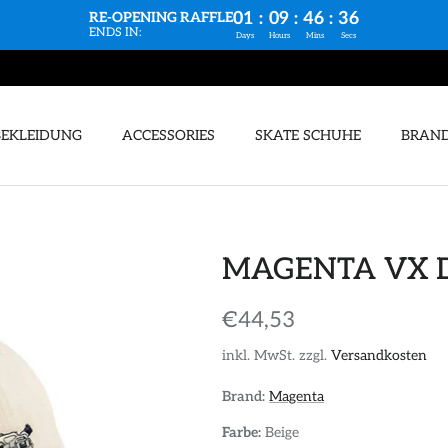
01
:
09
:
46
:
35
RE-OPENING RAFFLE
ENDS IN:
Days
Hours
Mins
Secs
BEKLEIDUNG
ACCESSORIES
SKATE SCHUHE
BRAN
MAGENTA VX D
€44,53
inkl. MwSt. zzgl.
Versandkosten
Brand:
Magenta
Farbe:
Beige