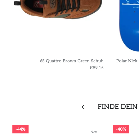
éS Quattro Brown Green Schuh
Polar Nick
€89,15
FINDE DEIN
44%
40%
Neu