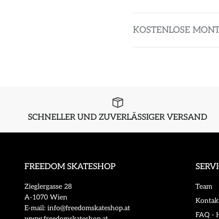
KOSTENLOSE MON
SCHNELLER UND ZUVERLÄSSIGER VERSAND
FREEDOM SKATESHOP
SERV
Zieglergasse 28
Team
A-1070 Wien
Kontak
E-mail: info@freedomskateshop.at
FAQ - H
www.freedomskateshop.at