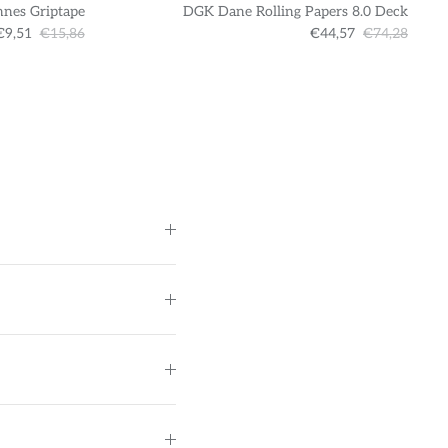
nnes Griptape
DGK Dane Rolling Papers 8.0 Deck
€9,51
€15,86
€44,57
€74,28