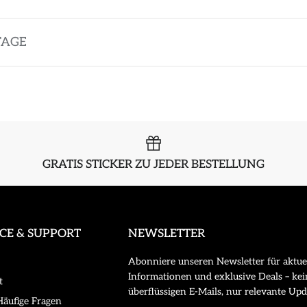
TAGE
GRATIS STICKER ZU JEDER BESTELLUNG
ICE & SUPPORT
NEWSLETTER
Abonniere unseren Newsletter für aktue
Informationen und exklusive Deals – kei
t
überflüssigen E-Mails, nur relevante Upd
äufige Fragen