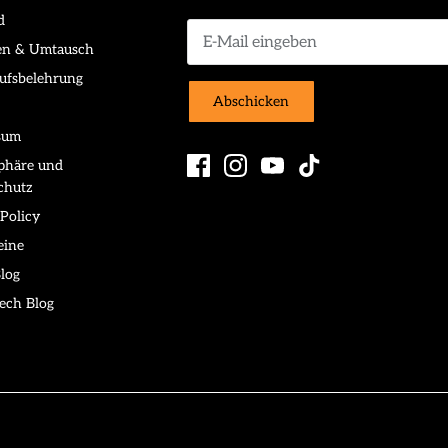
d
en & Umtausch
ufsbelehrung
Abschicken
sum
sphäre und
chutz
Policy
eine
log
ech Blog