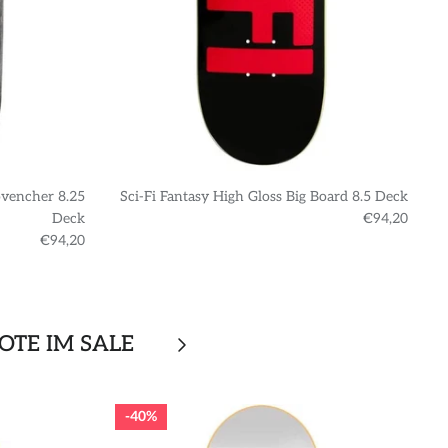
ovencher 8.25
Sci-Fi Fantasy High Gloss Big Board 8.5 Deck
S
Deck
€94,20
€94,20
OTE IM SALE
40%