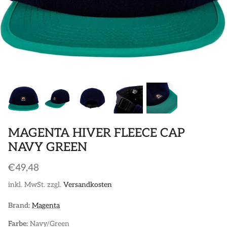
POLOS
STICKER
DIVERSE ACCESSORIES
MAGENTA HIVER FLEECE CAP
NAVY GREEN
€49,48
inkl. MwSt. zzgl.
Versandkosten
Brand:
Magenta
Farbe:
Navy/Green