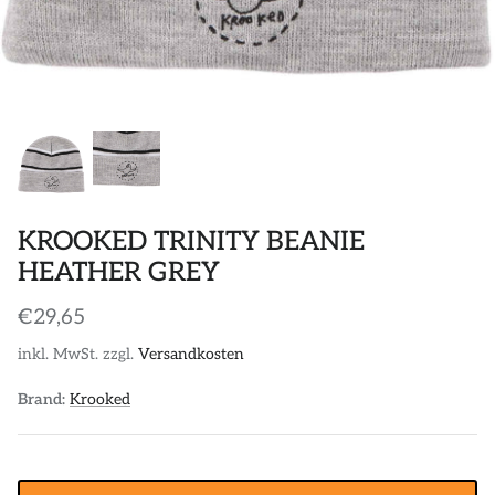
POLOS
STICKER
DIVERSE ACCESSORIES
KROOKED TRINITY BEANIE
HEATHER GREY
€29,65
inkl. MwSt. zzgl.
Versandkosten
Brand:
Krooked