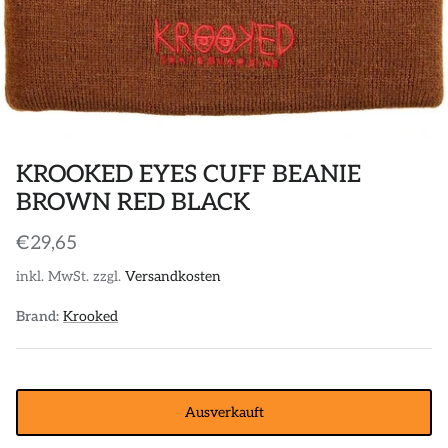
POLOS
STICKER
DIVERSE ACCESSORIES
KROOKED EYES CUFF BEANIE
BROWN RED BLACK
€29,65
inkl. MwSt. zzgl.
Versandkosten
Brand:
Krooked
Ausverkauft