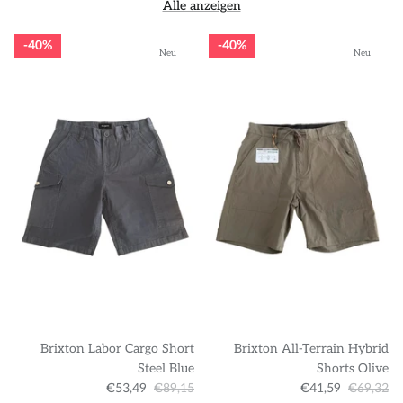
Alle anzeigen
40%
40%
Neu
Neu
Brixton Labor Cargo Short
Brixton All-Terrain Hybrid
Steel Blue
Shorts Olive
€53,49
€89,15
€41,59
€69,32