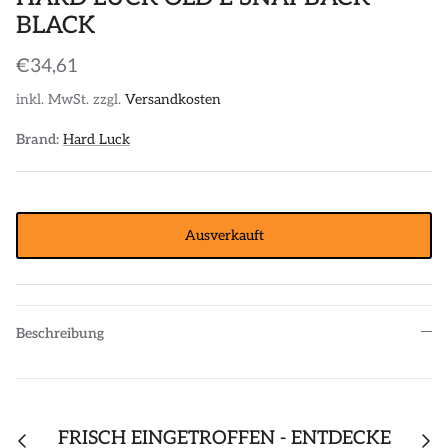
BLACK
POLOS
STICKER
€34,61
DIVERSE ACCESSORIES
inkl. MwSt. zzgl.
Versandkosten
Brand:
Hard Luck
Ausverkauft
Beschreibung
FRISCH EINGETROFFEN - ENTDECKE