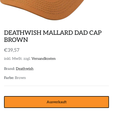
POLOS
STICKER
DIVERSE ACCESSORIES
DEATHWISH MALLARD DAD CAP
BROWN
€39,57
inkl. MwSt. zzgl.
Versandkosten
Brand:
Deathwish
Farbe:
Brown
Ausverkauft