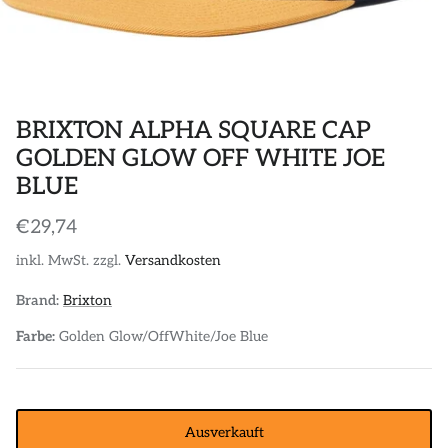
POLOS
STICKER
DIVERSE ACCESSORIES
BRIXTON ALPHA SQUARE CAP
GOLDEN GLOW OFF WHITE JOE
BLUE
€29,74
inkl. MwSt. zzgl.
Versandkosten
Brand:
Brixton
Farbe:
Golden Glow/OffWhite/Joe Blue
Ausverkauft