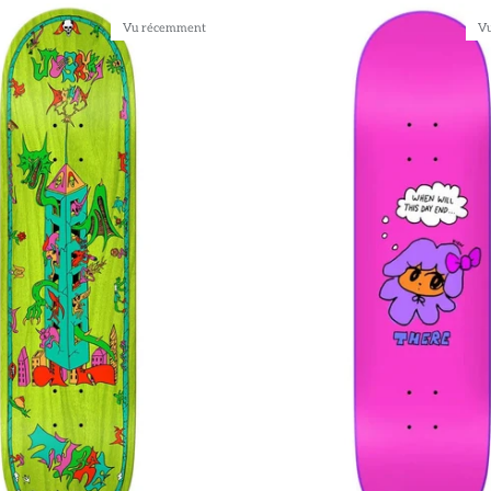
Vu récemment
V