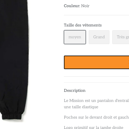
Couleur:
Noir
Taille des vêtements
moyen
Grand
Très g
Description
Le Mission est un pantalon d'entra
une taille élastique
Poches sur le devant droit et gauc
Logo primitif sur la jambe droite