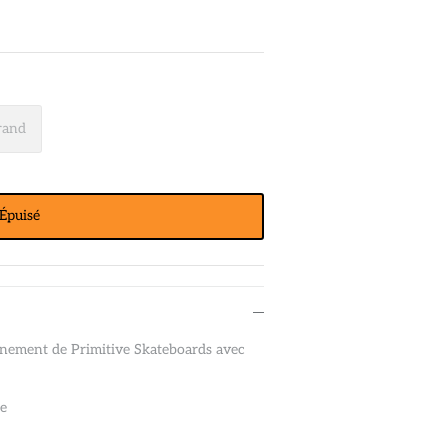
rand
Épuisé
înement de Primitive Skateboards avec
he