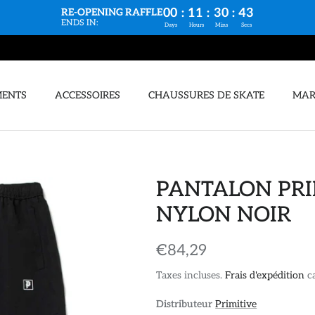
00
:
11
:
30
:
42
RE-OPENING RAFFLE
ENDS IN:
Days
Hours
Mins
Secs
MENTS
ACCESSOIRES
CHAUSSURES DE SKATE
MAR
PANTALON PRI
NYLON NOIR
€84,29
Taxes incluses.
Frais d'expédition
ca
Distributeur
Primitive