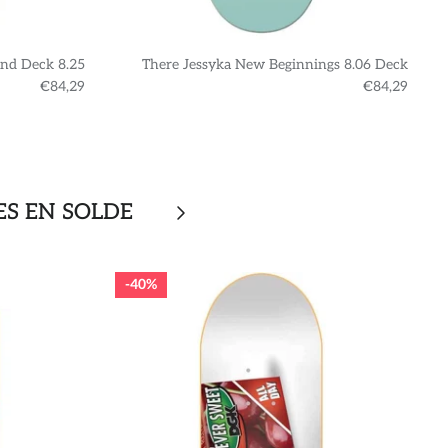
nd Deck 8.25
There Jessyka New Beginnings 8.06 Deck
€84,29
€84,29
ES EN SOLDE
40%