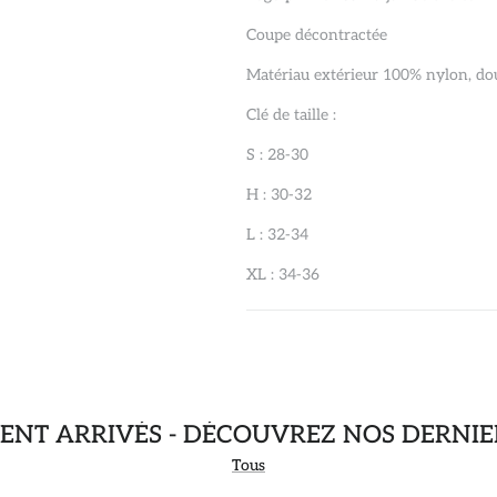
Coupe décontractée
Matériau extérieur 100% nylon, dou
Clé de taille :
S : 28-30
H : 30-32
L : 32-34
XL : 34-36
NT ARRIVÉS - DÉCOUVREZ NOS DERNIE
Tous