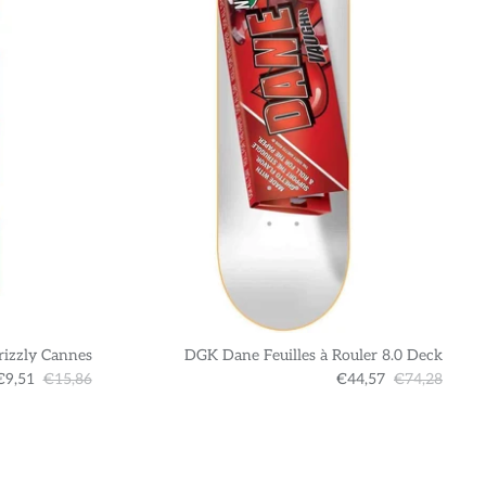
rizzly Cannes
DGK Dane Feuilles à Rouler 8.0 Deck
€9,51
€15,86
€44,57
€74,28