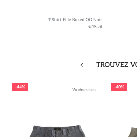
T-Shirt Fille Boxed OG Noir
€49,58
TROUVEZ VO
44%
40%
Vu récemment