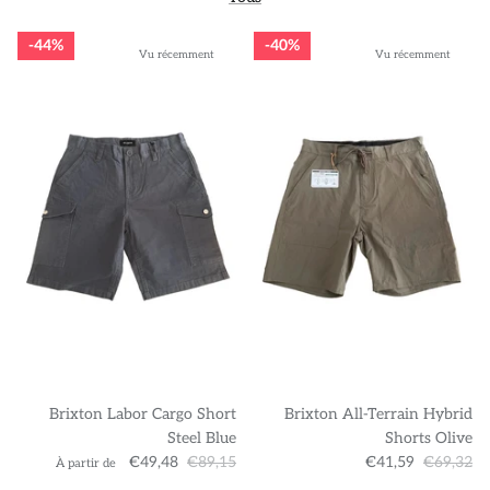
44%
40%
Vu récemment
Vu récemment
Brixton Labor Cargo Short
Brixton All-Terrain Hybrid
Steel Blue
Shorts Olive
€49,48
€89,15
€41,59
€69,32
À partir de