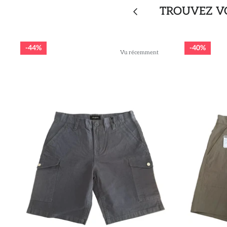
TROUVEZ VO
44%
40%
Vu récemment