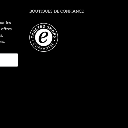
BOUTIQUES DE CONFIANCE
ur les
 offres
s,
es.