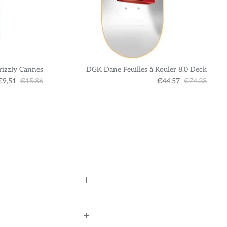
rizzly Cannes
DGK Dane Feuilles à Rouler 8.0 Deck
€9,51
€15,86
€44,57
€74,28