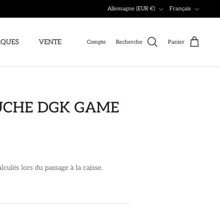
Devise
Langue
Allemagne (EUR €)
Français
QUES
VENTE
Compte
Recherche
Panier
UCHE DGK GAME
lculés lors du passage à la caisse.