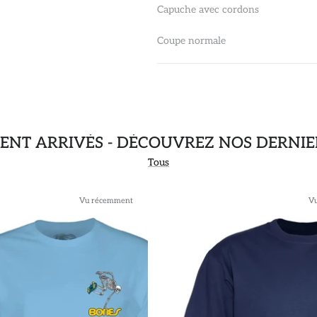
Capuche avec cordons
Coupe normale
NT ARRIVÉS - DÉCOUVREZ NOS DERNIE
Tous
Vu récemment
V