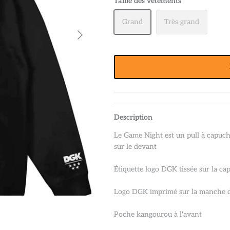
Taille des vêtements
Grand
Très grand
Description
Le Game Night est un pull à capuc
sur le devant
Étiquette logo DGK tissée sur la ca
Logo DGK imprimé sur la manche d
Poche kangourou à l'avant