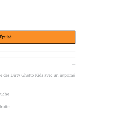
Épuisé
he des Dirty Ghetto Kids avec un imprimé
puche
roite