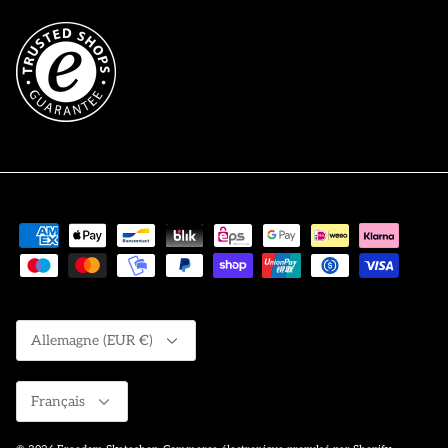
Devise
Allemagne (EUR €)
Langue
Français